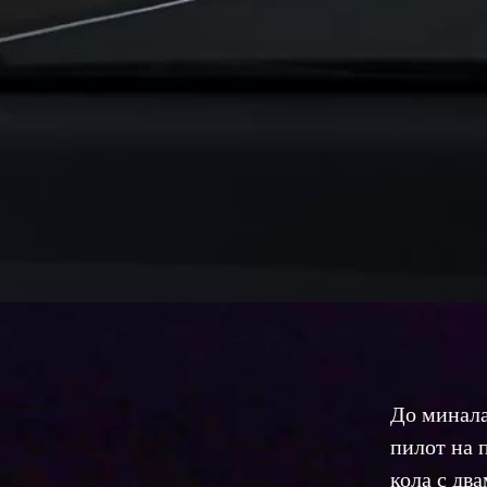
До минала
пилот на п
кола с два