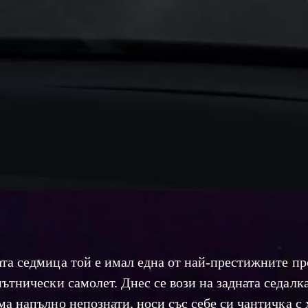
та седмица той е имал една от най-престижните пр
ътнически самолет. Днес се вози на задната седалка
ма напълно непознати, носи със себе си чантичка с х