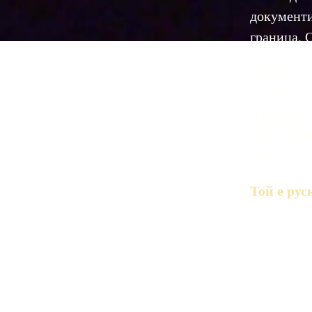
документи
граница. 
Ние ще сн
от епицен
малко дете
още в края
обаче има
Той е рус