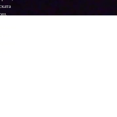
ката 
ощ. 
ягнали 
и по-
крайна 
ергей 