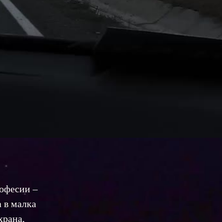
офесии – 
 в малка 
рана, 