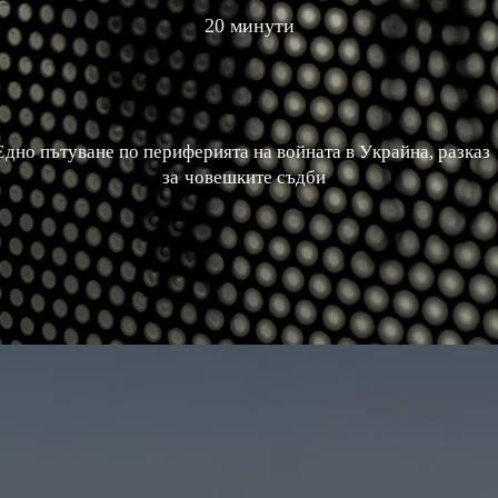
20 минути
Едно пътуване по периферията на войната в Украйна, разказ 
за човешките съдби