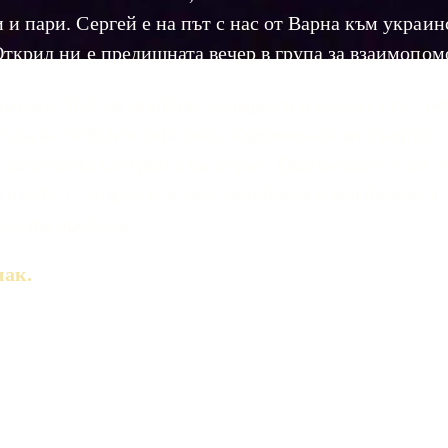
 и пари. Сергей е на път с нас от Варна към украинс
Открил ни е предишната вечер в група за взаимопом
имаме. Той ще прибира дъщеря си и внучето си, поб
търа на бойните действия. Украинската му съпруга 
 вече са на сигурно в България. Евакуирал ги е от У
 на 2021, защото е знаел, че войната е неизбежна. С
 голям проблем.
нак.