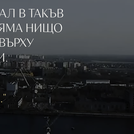
Л В ТАКЪВ 
НЯМА НИЩО 
ВЪРХУ 
И.
"