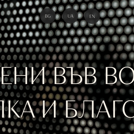
BG
UA
EN
ЕНИ ВЪВ ВО
КА И БЛАГ