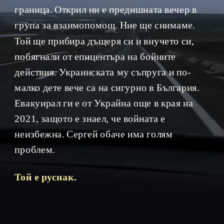
граница. Открил ни е предишната вечер в 
група за взаимопомощ. Ние ще снимаме. 
Той ще прибира дъщеря си и внучето си, 
побягнали от епицентъра на бойните 
действия. Украинската му съпруга и по-
малко дете вече са на сигурно в България. 
Евакуирал ги е от Украйна още в края на 
2021, защото е знаел, че войната е 
неизбежна. Сергей обаче има голям 
проблем.
Той е руснак.