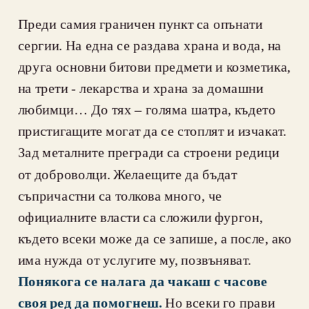
Преди самия граничен пункт са опънати 
сергии. На една се раздава храна и вода, на 
друга основни битови предмети и козметика, 
на трети - лекарства и храна за домашни 
любимци… До тях – голяма шатра, където 
пристигащите могат да се стоплят и изчакат. 
Зад металните прегради са строени редици 
от доброволци. Желаещите да бъдат 
съпричастни са толкова много, че 
официалните власти са сложили фургон, 
където всеки може да се запише, а после, ако 
има нужда от услугите му, позвъняват. 
Понякога се налага да чакаш с часове 
своя ред да помогнеш. 
Но всеки го прави 