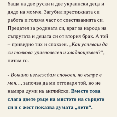
баща на две руски и две украински деца и 
дядо на момче. Загубил престижната си 
работа и голяма част от спестяванията си. 
Предател за родината си, враг за народа на 
съпругата и децата си от втория брак. А той 
– привидно тих и спокоен. „
Как успяваш да 
си толкова уравновесен и хладнокръвен
?“, 
питам го.
- 
Външно изглеждам спокоен, но вътре в 
мен…, 
започва да ми отговаря той, но не 
намира думи на английски. 
Вместо това 
слага двете ръце на мястото на сърцето 
си и с жест показва думата „летя“.