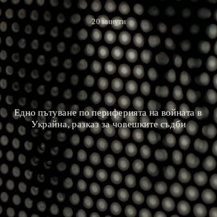
20 минути
Едно пътуване по периферията на войната в 
Украйна, разказ за човешките съдби