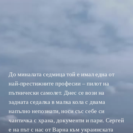
До миналата седмица той е имал една от 
най-престижните професии – пилот на 
пътнически самолет. Днес се вози на 
задната седалка в малка кола с двама 
напълно непознати, носи със себе си 
чантичка с храна, документи и пари. Сергей 
е на път с нас от Варна към украинската 