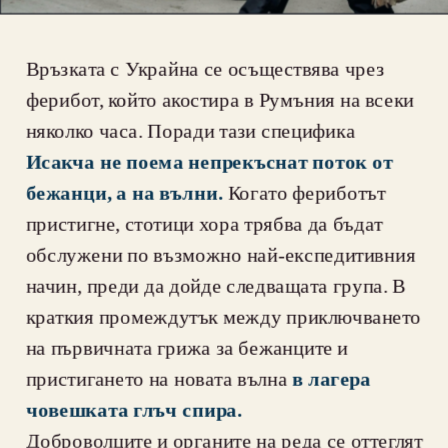
Връзката с Украйна се осъществява чрез 
ферибот, който акостира в Румъния на всеки 
няколко часа. Поради тази специфика 
Исакча не поема непрекъснат поток от 
бежанци, а на вълни.
 Когато фериботът 
пристигне, стотици хора трябва да бъдат 
обслужени по възможно най-експедитивния 
начин, преди да дойде следващата група. В 
краткия промеждутък между приключването 
на първичната грижа за бежанците и 
пристигането на новата вълна
 в лагера 
човешката глъч спира.
Доброволците и органите на реда се оттеглят 