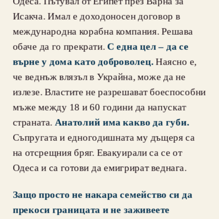
Одеса. Пътувал от Египет през Варна за 
Исакча. Имал е доходоносен договор в 
международна корабна компания. Решава 
обаче да го прекрати. 
С една цел – да се 
върне у дома като доброволец.
 Наясно е, 
че веднъж влязъл в Украйна, може да не 
излезе. Властите не разрешават боеспособни 
мъже между 18 и 60 години да напускат 
страната. 
Анатолий има какво да губи.
Съпругата и едногодишната му дъщеря са 
на отсрещния бряг. Евакуирали са се от 
Одеса и са готови да емигрират веднага.
Защо просто не накара семейство си да 
прекоси границата и не заживеете 