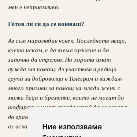
мен е неприемливо.
Готов ли си да се воюваш?
Aз съм миролюбив човек. Последното нещо, 
което искам, е да взема оръжие и да 
започна да стрелям. Но хората имат 
нужда от помощ. Аз участвам в редица 
групи за доброволци в Телеграм и виждам 
много призиви за помощ на млади жени с 
малки деца и бременни, които не могат да 
шофират и имат нужда някой да ги закара 
до границата. Те имат нужда от помощ. И 
Ние използваме
аз искам да им помогна.