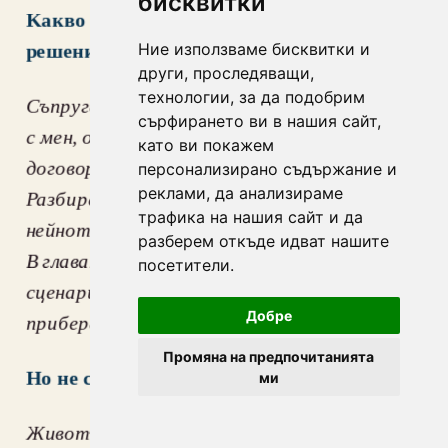
бисквитки
Kакво мисли семейство ти за твоето 
Ние използваме бисквитки и
решение?
други, проследяващи,
технологии, за да подобрим
Съпругата ми е много ядосана. Тя не говори 
сърфирането ви в нашия сайт,
с мен, откакто ѝ казах, че съм прекратил 
като ви покажем
договора си и се връщам в Украйна. 
персонализирано съдържание и
реклами, да анализираме
Разбирам я - страхува се за моя живот, за 
трафика на нашия сайт и да
нейното бъдеще…Разбирам всички рискове. 
разберем откъде идват нашите
В главата си съм разиграл всеки възможен 
посетители.
сценарий, но това е моето решение - да се 
Добре
прибера вкъщи.
Промяна на предпочитанията
Но не се ли страхуваш и ти за живота си?
ми
Животът е живот - уплашен съм. Но по-