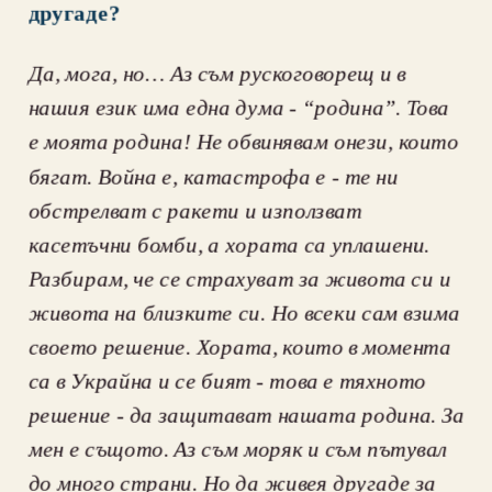
другаде?
Да, мога, но… Аз съм рускоговорещ и в 
нашия език има една дума - “родина”. Това 
е моята родина! Не обвинявам онези, които 
бягат. Война е, катастрофа е - те ни 
обстрелват с ракети и използват 
касетъчни бомби, а хората са уплашени. 
Разбирам, че се страхуват за живота си и 
живота на близките си. Но всеки сам взима 
своето решение. Хората, които в момента 
са в Украйна и се бият - това е тяхното 
решение - да защитават нашата родина. За 
мен е същото. Аз съм моряк и съм пътувал 
до много страни. Но да живея другаде за 