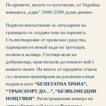
По времето, когато го посетихме, от Украйна 
минаваха „едва“ 2000-2500 души дневно.
Първото впечатление за ситуацията на 
границата се създава още на паркинга. 
Стълпотворение от превозни средства, 
паркирани от немай къде по тротоари, 
поляни и калища. Стотици коли на 
доброволци, пристигнали да помагат кой с 
каквото може. На много от предните стъкла 
са сложени принтирани на различни езици 
надписи като 
“БЕЗПЛАТНА ХРАНА”, 
“ТРАНСПОРТ ДО…”, “БЕЗВЪЗМЕЗДНИ 
НОЩУВКИ”
. Регистрационни номера на 
автомобилите най вече от Румъния и 